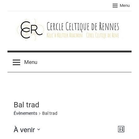
Skip
Menu
to
content
Cercle
celtique
Menu
de
Rennes
Bal trad
Évènements
Bal trad
À venir
Navig
Navig
Liste
Sélectionnez