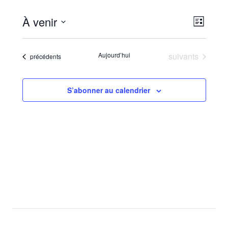
À venir
Navig
Navig
Liste
Sélectionnez
de
par
une
vues
Évènements
Aujourd’hui
suivants
Évènements
précédents
consu
date.
Évèn
S’abonner au calendrier