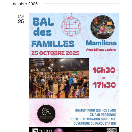
de
par
octobre 2025
une
vues
consu
date.
SAM
Évèn
25