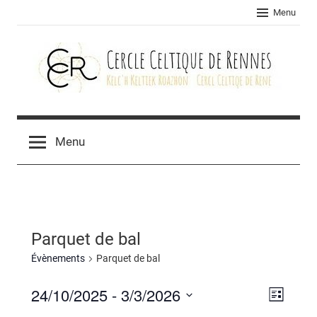
Skip
Menu
to
content
Cercle
celtique
Menu
de
Rennes
Parquet de bal
Évènements
Parquet de bal
24/10/2025
 - 
3/3/2026
Navig
Navig
Liste
Sélectionnez