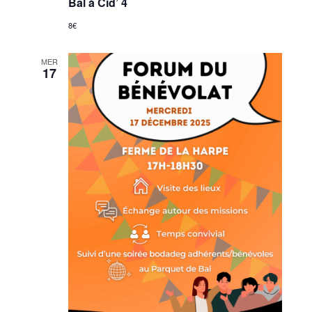
Bal à Cid’ 4
8€
MER
17