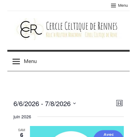
Skip
Menu
to
content
Cercle
celtique
Menu
de
Rennes
6/6/2026
 - 
7/8/2026
Navig
Navig
Liste
Sélectionnez
de
par
juin 2026
une
vues
consu
date.
SAM
Évèn
6