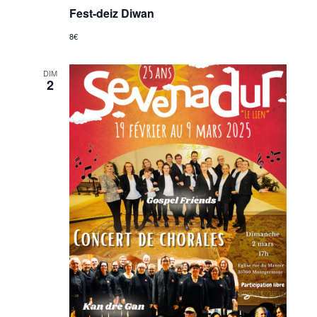
Fest-deiz Diwan
8€
DIM
2