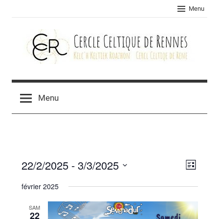
Skip
Menu
to
content
Cercle
celtique
Menu
de
Rennes
22/2/2025
 - 
3/3/2025
Navig
Navig
Liste
Sélectionnez
de
par
février 2025
une
vues
consu
date.
SAM
Évèn
22