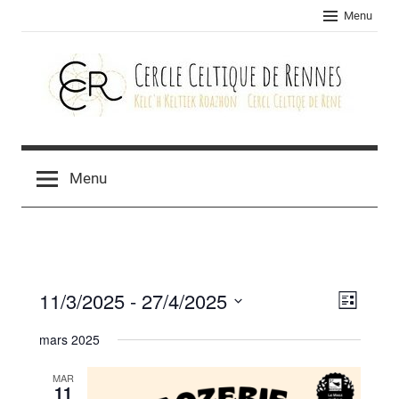
Skip
Menu
to
content
Cercle
celtique
Menu
de
Rennes
11/3/2025
 - 
27/4/2025
Navig
Navig
Liste
Sélectionnez
de
par
mars 2025
une
vues
consu
date.
MAR
Évèn
11