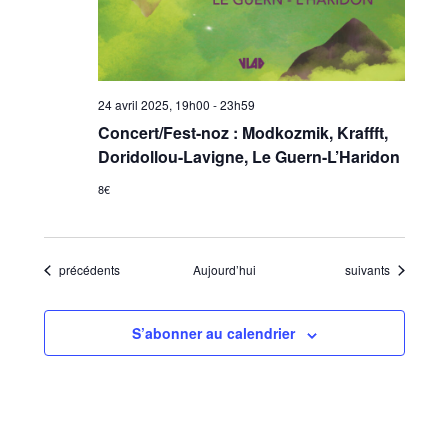
24 avril 2025, 19h00
-
23h59
Concert/Fest-noz : Modkozmik, Kraffft,
Doridollou-Lavigne, Le Guern-L’Haridon
8€
Évènements
Évènements
précédents
Aujourd’hui
suivants
S’abonner au calendrier