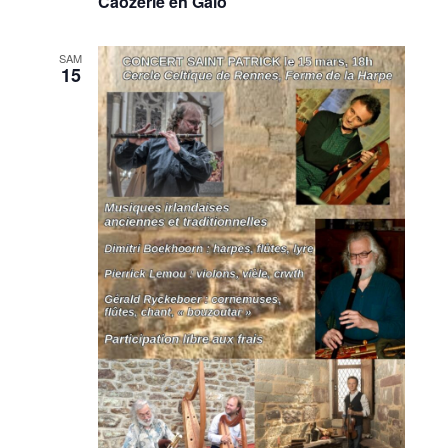
Caozerie en Galo
SAM
15