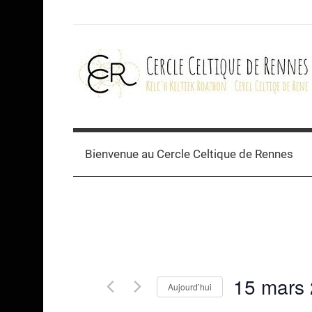
Skip
to
content
Cercle
celtique
Bienvenue au Cercle Celtique de Rennes
de
Rennes
15 mars
Aujourd’hui
Sélectionnez