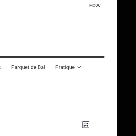
MOOC
s
Parquet de Bal
Pratique
Navigation
Navigation
Liste
de