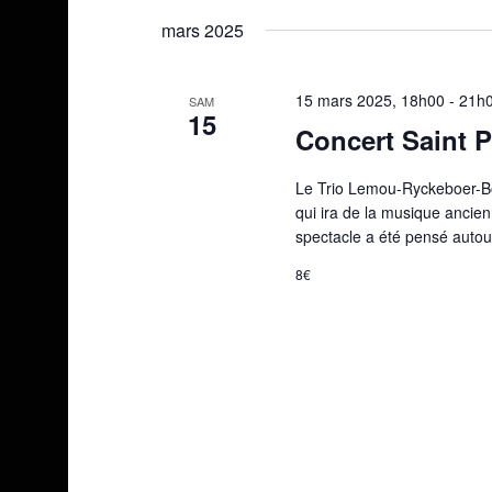
une
mars 2025
date.
15 mars 2025, 18h00
-
21h
SAM
15
Concert Saint P
Le Trio Lemou-Ryckeboer-B
qui ira de la musique ancien
spectacle a été pensé autour
8€