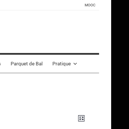
MOOC
s
Parquet de Bal
Pratique
Navigation
Navigation
Liste
de