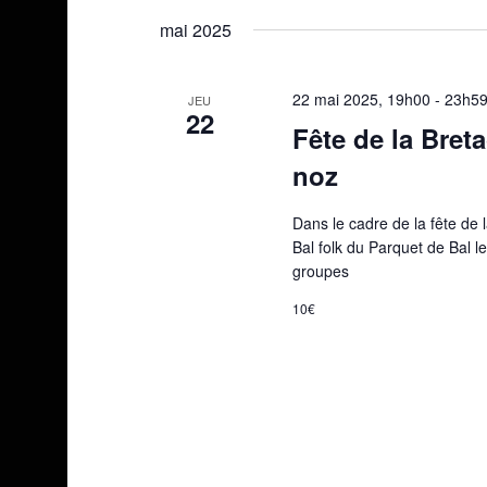
une
mai 2025
date.
22 mai 2025, 19h00
-
23h5
JEU
22
Fête de la Breta
noz
Dans le cadre de la fête de 
Bal folk du Parquet de Bal l
groupes
10€