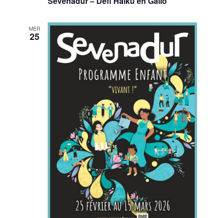
Sevenadur – Défi Haïku en Gallo
MER
25