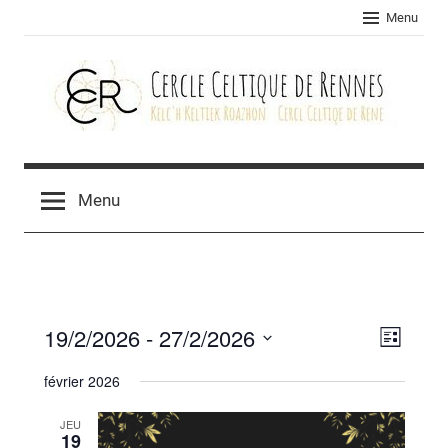
Skip
Menu
to
content
Cercle
celtique
Menu
de
Rennes
19/2/2026
 - 
27/2/2026
Navig
Navig
Liste
Sélectionnez
de
par
février 2026
une
vues
consu
date.
JEU
Évèn
19