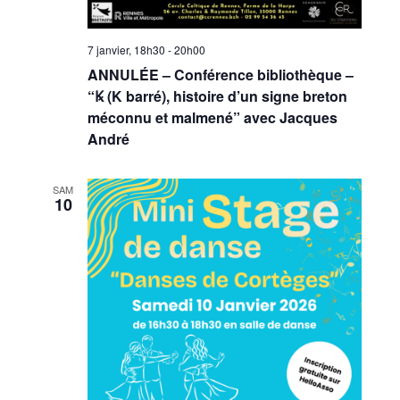
7 janvier, 18h30
-
20h00
ANNULÉE – Conférence bibliothèque –
“Ꝃ (K barré), histoire d’un signe breton
méconnu et malmené” avec Jacques
André
SAM
10