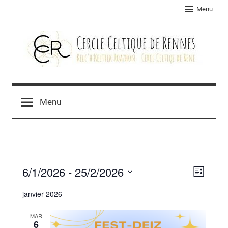
Skip
Menu
to
content
Cercle
celtique
Menu
de
Rennes
6/1/2026
 - 
25/2/2026
Navig
Navig
Liste
Sélectionnez
de
par
janvier 2026
une
vues
consu
date.
MAR
Évèn
6