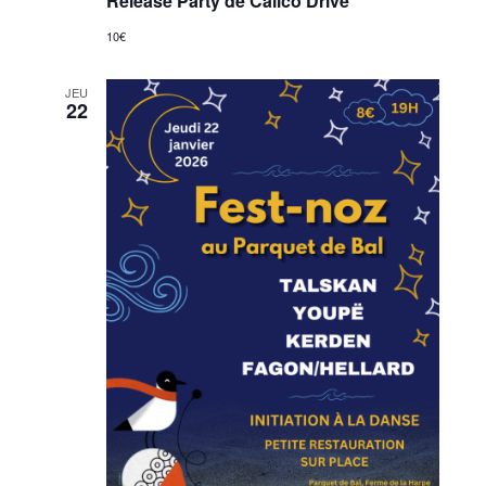
Release Party de Calico Drive
10€
JEU
22