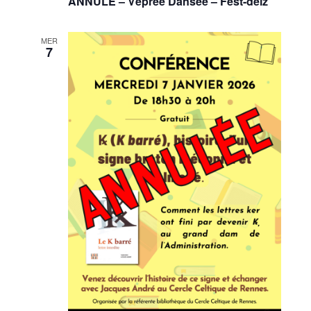
ANNULÉ – Vêprée Dansée – Fest-deiz
MER
7