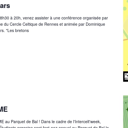
ars
18h30 à 20h, venez assister à une conférence organisée par
èque du Cercle Celtique de Rennes et animée par Dominique
s. "Les bretons
AME
ME au Parquet de Bal ! Dans le cadre de l'Intercelt'week,
Étudiants organise sont fest-noz annuel au Parquet de Bal le