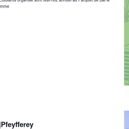
ramme
Pfeyfferey