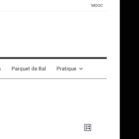
MOOC
s
Parquet de Bal
Pratique
Navigation
Navigation
Liste
de