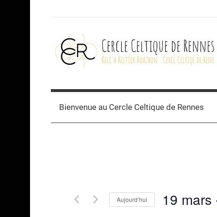
Skip
to
content
Cercle
celtique
Bienvenue au Cercle Celtique de Rennes
de
Rennes
19 mars
 
Aujourd’hui
Sélectionnez