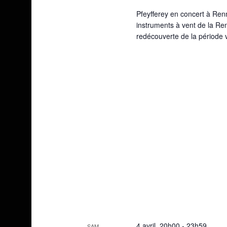
Pfeyfferey en concert à Ren
instruments à vent de la Re
redécouverte de la période 
4 avril, 20h00
-
23h59
SAM