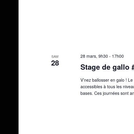
28 mars, 9h30
-
17h00
SAM
28
Stage de gallo 
V’nez ballosser en galo ! L
accessibles à tous les nive
bases. Ces journées sont a