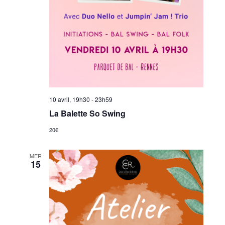
10 avril, 19h30
-
23h59
La Balette So Swing
20€
MER
15