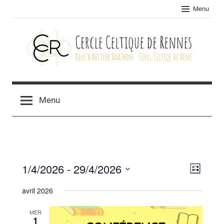
Skip
Menu
to
content
Cercle
celtique
Menu
de
Rennes
1/4/2026
 - 
29/4/2026
Navig
Navig
Liste
Sélectionnez
de
par
avril 2026
une
vues
consu
date.
MER
Évèn
1