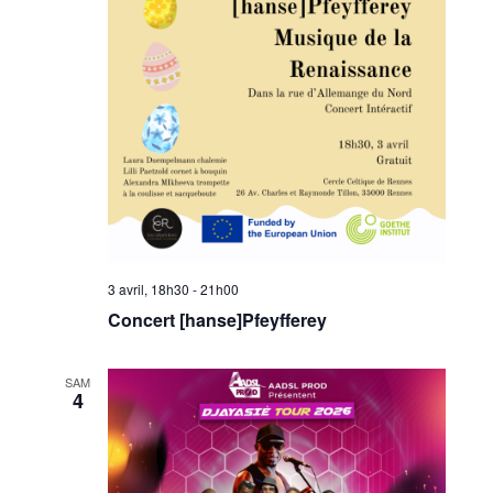
3 avril, 18h30
-
21h00
Concert [hanse]Pfeyfferey
SAM
4