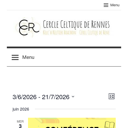
Skip
Menu
to
content
Cercle
celtique
Menu
de
Rennes
3/6/2026
 - 
21/7/2026
Navig
Navig
Liste
Sélectionnez
de
par
juin 2026
une
vues
consu
date.
MER
Évèn
3