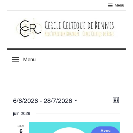
Skip
Menu
to
content
Cercle
celtique
Menu
de
Rennes
6/6/2026
 - 
28/7/2026
Navig
Navig
Liste
Sélectionnez
de
par
juin 2026
une
vues
consu
date.
SAM
Évèn
6