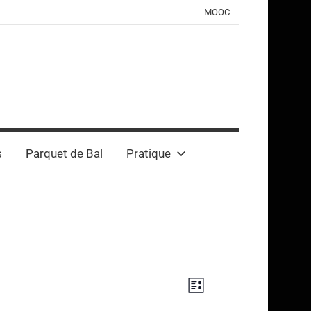
MOOC
s
Parquet de Bal
Pratique
Navigation
Navigation
Liste
de