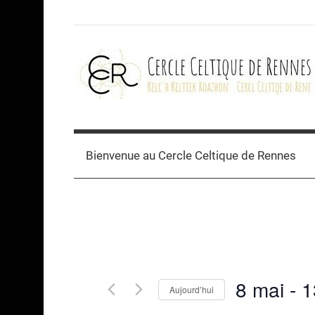
Skip
to
content
Cercle
celtique
Bienvenue au Cercle Celtique de Rennes
de
Rennes
8 mai
 - 
1
Aujourd’hui
Sélectionnez