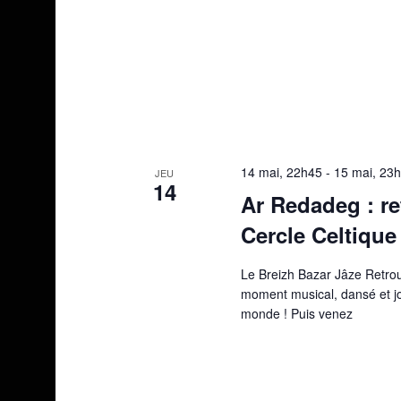
14 mai, 22h45
-
15 mai, 23
JEU
14
Ar Redadeg : re
Cercle Celtique
Le Breizh Bazar Jâze Retrou
moment musical, dansé et jo
monde ! Puis venez