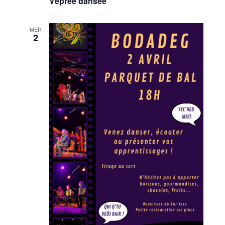
Vêprée dansée
MER
2