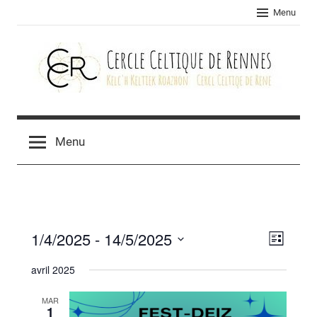
Skip
Menu
to
content
Cercle
celtique
Menu
de
Rennes
1/4/2025
 - 
14/5/2025
Navig
Navig
Liste
Sélectionnez
de
par
avril 2025
une
vues
consu
date.
MAR
Évèn
1