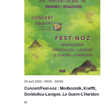
24 avril 2025, 19h00
-
23h59
Concert/Fest-noz : Modkozmik, Kraffft,
Doridollou-Lavigne, Le Guern-L’Haridon
8€