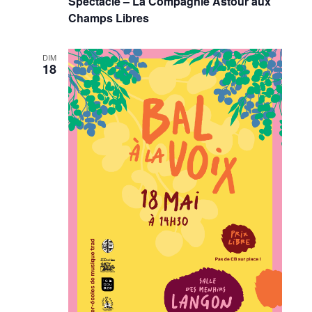
Spectacle – La Compagnie Astour aux
Champs Libres
DIM
18