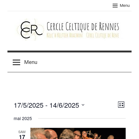
Skip
Menu
to
content
Cercle
celtique
Menu
de
Rennes
17/5/2025
 - 
14/6/2025
Navig
Navig
Liste
Sélectionnez
de
par
mai 2025
une
vues
consu
date.
SAM
Évèn
17