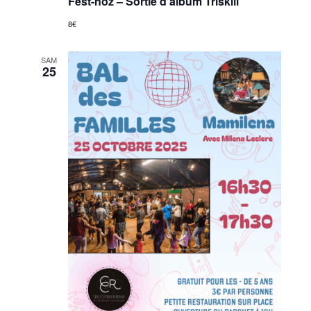
Fest-noz – Sortie d’album Triskill
8€
SAM
25