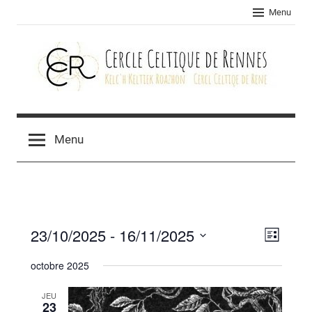
Skip
Menu
to
content
Cercle
celtique
Menu
de
Rennes
23/10/2025
 - 
16/11/2025
Navig
Navig
Liste
Sélectionnez
de
par
octobre 2025
une
vues
consu
date.
JEU
Évèn
23