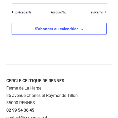
Évènements
Évènements
précédents
Aujourd’hui
suivants
S’abonner au calendrier
CERCLE CELTIQUE DE RENNES
Ferme de La Harpe
26 avenue Charles et Raymonde Tillon
35000 RENNES
02 99 54 36 45
contact@ccrennes.bzh