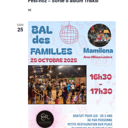
Fest-noz – Sortie d’album Triskill
8€
SAM
25