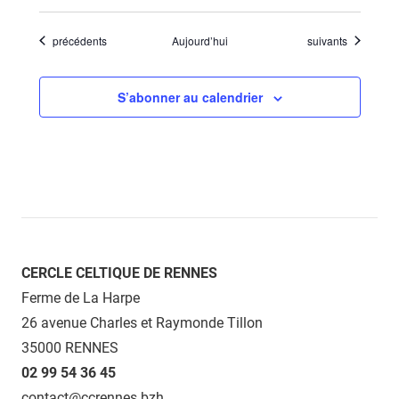
Évènements
Évènements
précédents
Aujourd’hui
suivants
S’abonner au calendrier
CERCLE CELTIQUE DE RENNES
Ferme de La Harpe
26 avenue Charles et Raymonde Tillon
35000 RENNES
02 99 54 36 45
contact@ccrennes.bzh