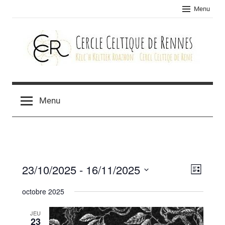
Skip
Menu
to
content
Cercle
celtique
Menu
de
Rennes
23/10/2025
 - 
16/11/2025
Navig
Navig
Liste
Sélectionnez
de
par
octobre 2025
une
vues
consu
date.
JEU
Évèn
23