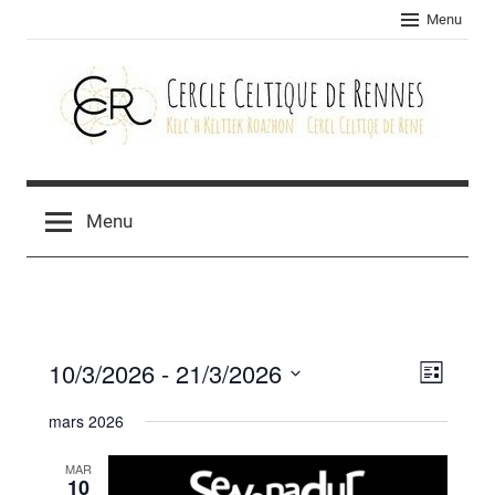
Skip
Menu
to
content
Cercle
celtique
Menu
de
Rennes
10/3/2026
 - 
21/3/2026
Navig
Navig
Liste
Sélectionnez
de
par
mars 2026
une
vues
consu
date.
MAR
Évèn
10