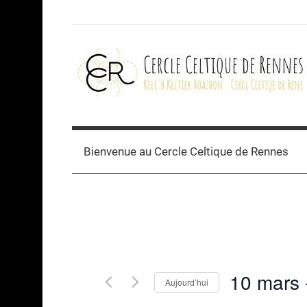
Skip
to
content
Cercle
celtique
Bienvenue au Cercle Celtique de Rennes
de
Rennes
10 mars
 
Aujourd’hui
Sélectionnez