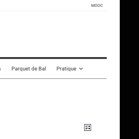
MOOC
s
Parquet de Bal
Pratique
Navigation
Navigation
Liste
de