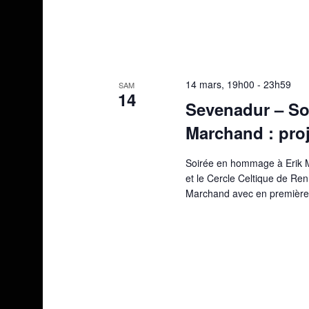
14 mars, 19h00
-
23h59
SAM
14
Sevenadur – So
Marchand : proj
Soirée en hommage à Erik 
et le Cercle Celtique de R
Marchand avec en première p