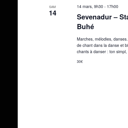
14 mars, 9h30
-
17h00
SAM
14
Sevenadur – St
Buhé
Marches, mélodies, danses..
de chant dans la danse et b
chants à danser : ton simpl,
30€