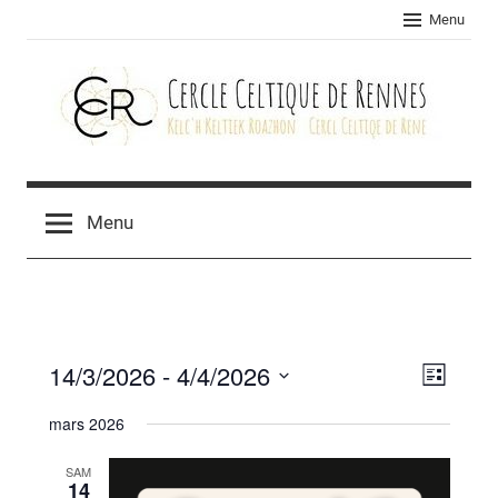
Skip
Menu
to
content
Cercle
celtique
Menu
de
Rennes
14/3/2026
 - 
4/4/2026
Navig
Navig
Liste
Sélectionnez
de
par
mars 2026
une
vues
consu
date.
SAM
Évèn
14