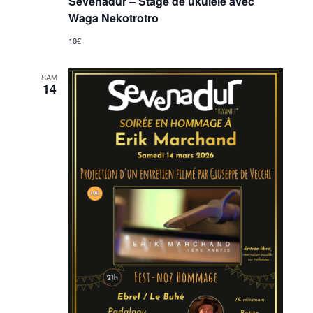
Sevenadur – Stage de ukulélé avec
Waga Nekotrotro
10€
SAM
14