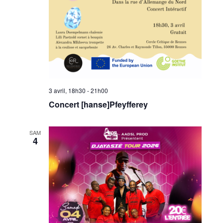
3 avril, 18h30
-
21h00
Concert [hanse]Pfeyfferey
SAM
4