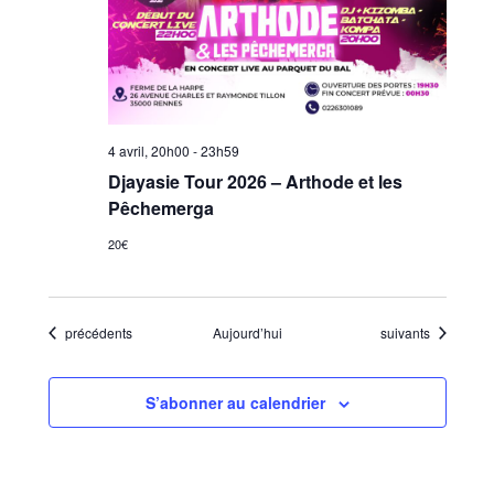
4 avril, 20h00
-
23h59
Djayasie Tour 2026 – Arthode et les
Pêchemerga
20€
Évènements
Évènements
précédents
Aujourd’hui
suivants
S’abonner au calendrier