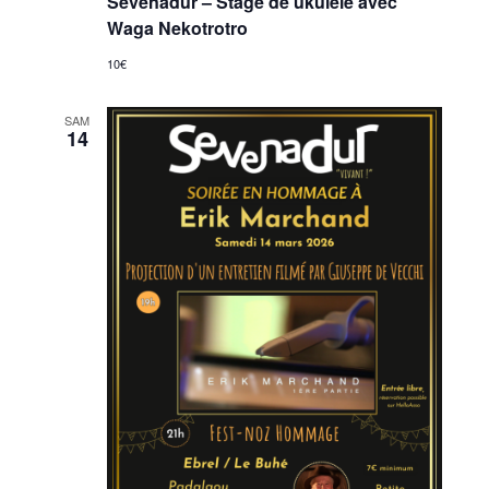
Sevenadur – Stage de ukulélé avec
Waga Nekotrotro
10€
SAM
14