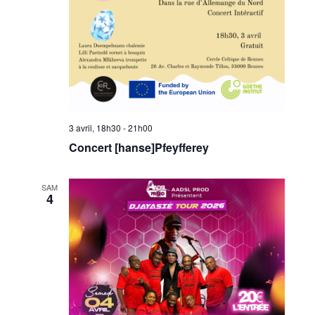
3 avril, 18h30
-
21h00
Concert [hanse]Pfeyfferey
SAM
4