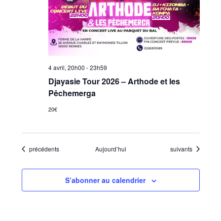
4 avril, 20h00
-
23h59
Djayasie Tour 2026 – Arthode et les
Pêchemerga
20€
Évènements
Évènements
précédents
Aujourd’hui
suivants
S’abonner au calendrier