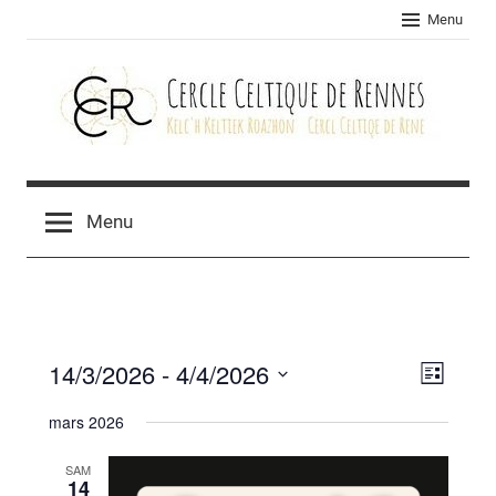
Skip
Menu
to
content
Cercle
celtique
Menu
de
Rennes
14/3/2026
 - 
4/4/2026
Navig
Navig
Liste
Sélectionnez
de
par
mars 2026
une
vues
consu
date.
SAM
Évèn
14