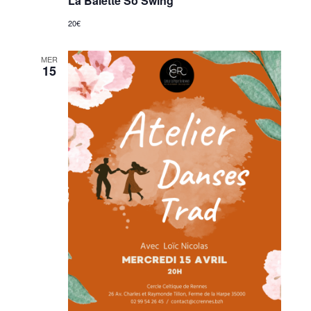
La Balette So Swing
20€
MER
15