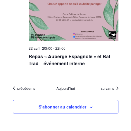
22 avril, 20h00
-
22h00
Repas « Auberge Espagnole » et Bal
Trad – événement interne
Évènements
Évènements
précédents
Aujourd’hui
suivants
S’abonner au calendrier