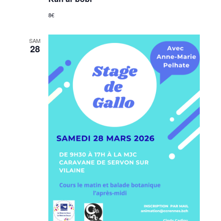
8€
SAM
28