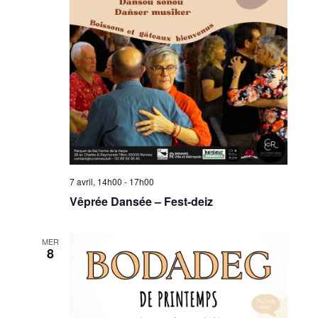
7 avril, 14h00
-
17h00
Vêprée Dansée – Fest-deiz
MER
8