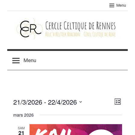
Skip
Menu
to
content
Cercle
celtique
Menu
de
Rennes
21/3/2026
 - 
22/4/2026
Navig
Navig
Liste
Sélectionnez
de
par
mars 2026
une
vues
consu
date.
SAM
Évèn
21