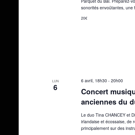
Parquet du Bal. Préparez-vou
sonorités envoûtantes, une 
20€
6 avril, 18h30
-
20h00
LUN
6
Concert musique
anciennes du 
Le duo Tina CHANCEY et D
irlandaise et écossaise, de 
principalement sur des instru