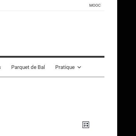
MOOC
s
Parquet de Bal
Pratique
Navigation
Navigation
Liste
de