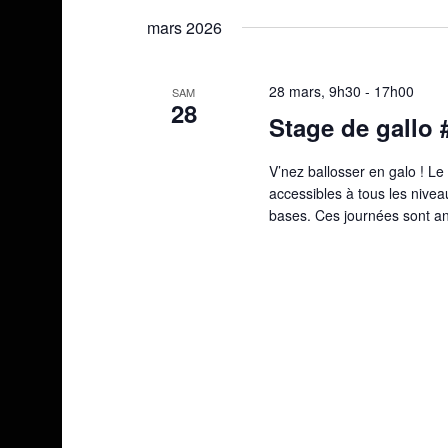
une
mars 2026
date.
28 mars, 9h30
-
17h00
SAM
28
Stage de gallo 
V’nez ballosser en galo ! L
accessibles à tous les nive
bases. Ces journées sont a