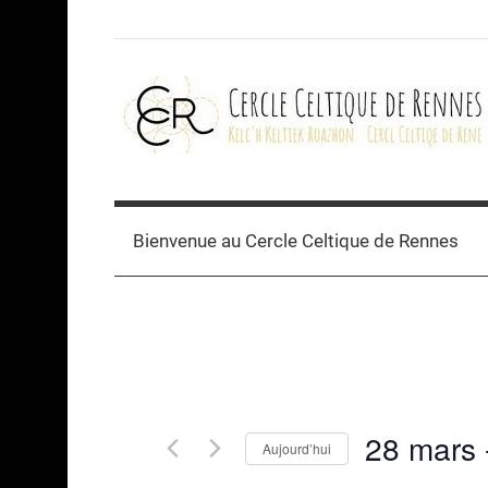
Skip
to
content
Cercle
celtique
Bienvenue au Cercle Celtique de Rennes
de
Rennes
28 mars
 
Aujourd’hui
Sélectionnez