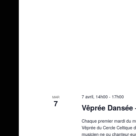
7 avril, 14h00
-
17h00
MAR
7
Vêprée Dansée 
Chaque premier mardi du moi
Vêprée du Cercle Celtique d
musicien·ne ou chanteur·eu