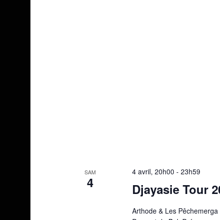
4 avril, 20h00
-
23h59
SAM
4
Djayasie Tour 2
Arthode & Les Pêchemerga v