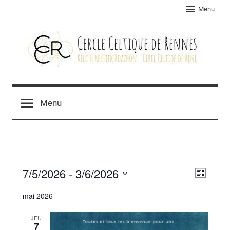
Skip
Menu
to
content
Cercle
celtique
Menu
de
Rennes
7/5/2026
 - 
3/6/2026
Navig
Navig
Liste
Sélectionnez
de
par
mai 2026
une
vues
consu
date.
JEU
Évèn
7