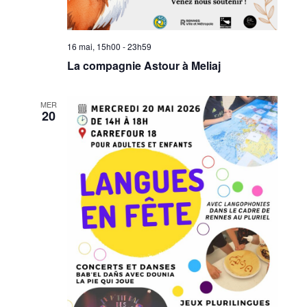
16 mai, 15h00
-
23h59
La compagnie Astour à Meliaj
MER
20