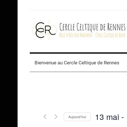
Skip
to
content
Cercle
celtique
Bienvenue au Cercle Celtique de Rennes
de
Rennes
13 mai
 - 
Aujourd’hui
Sélectionnez