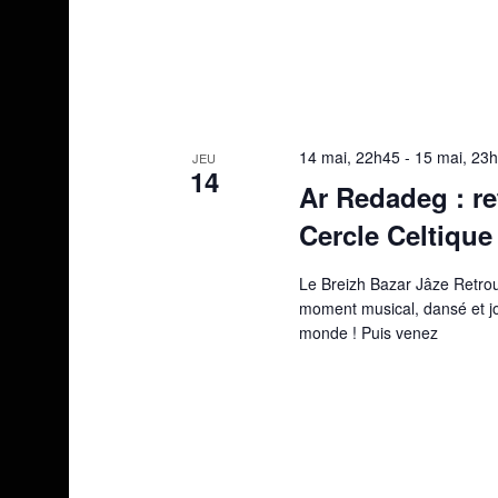
14 mai, 22h45
-
15 mai, 23
JEU
14
Ar Redadeg : re
Cercle Celtique
Le Breizh Bazar Jâze Retrou
moment musical, dansé et jo
monde ! Puis venez