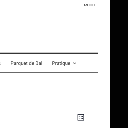
MOOC
s
Parquet de Bal
Pratique
Navigation
Navigation
Liste
de