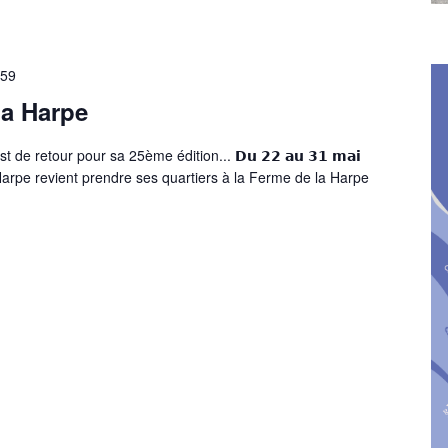
h59
la Harpe
t de retour pour sa 25ème édition... 𝗗𝘂 𝟮𝟮 𝗮𝘂 𝟯𝟭 𝗺𝗮𝗶
la Harpe revient prendre ses quartiers à la Ferme de la Harpe