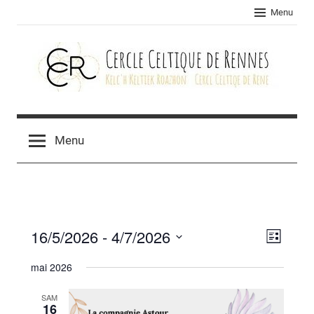
Skip
Menu
to
content
Cercle
celtique
Menu
de
Rennes
16/5/2026
 - 
4/7/2026
Navig
Navig
Liste
Sélectionnez
de
par
mai 2026
une
vues
consu
date.
SAM
Évèn
16