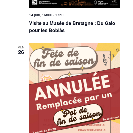
14 juin, 16h00
-
17h00
Visite au Musée de Bretagne : Du Galo
pour les Bobiâs
VEN
26