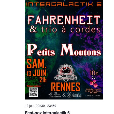
13 juin, 20h30
-
23h59
Fest-noz Intergalactik 6