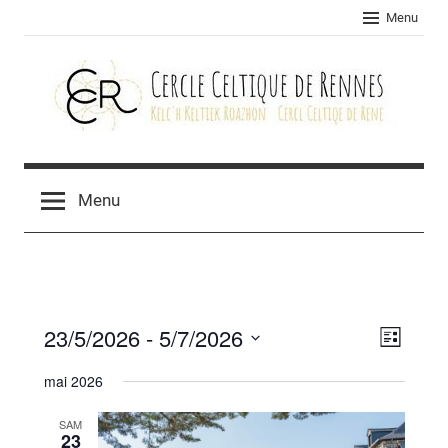
Skip
Menu
to
content
Cercle
celtique
Menu
de
Rennes
23/5/2026
 - 
5/7/2026
Navig
Navig
Liste
Sélectionnez
de
par
mai 2026
une
vues
consu
date.
SAM
Évèn
23