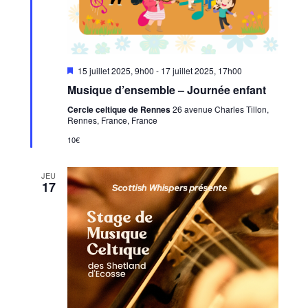
Mis
15 juillet 2025, 9h00
-
17 juillet 2025, 17h00
en
Musique d’ensemble – Journée enfant
avant
Cercle celtique de Rennes
26 avenue Charles Tillon,
Rennes, France, France
10€
JEU
17