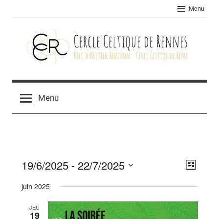
Skip
Menu
to
content
Cercle
celtique
Menu
de
Rennes
19/6/2025
 - 
22/7/2025
Navig
Navig
Liste
Sélectionnez
de
par
juin 2025
une
vues
consu
date.
JEU
Évèn
19