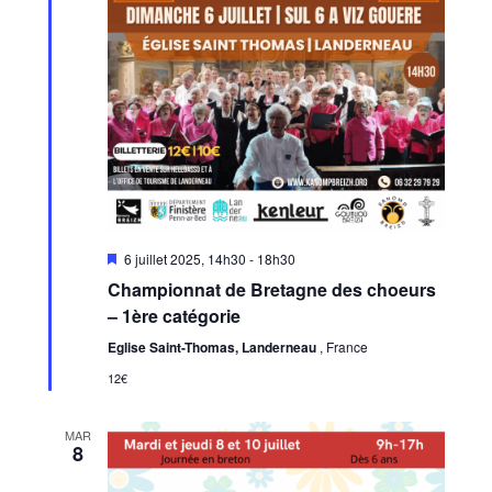
Mis
6 juillet 2025, 14h30
-
18h30
en
Championnat de Bretagne des choeurs
avant
– 1ère catégorie
Eglise Saint-Thomas, Landerneau
, France
12€
MAR
8