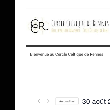
Skip
to
content
Cercle
celtique
Bienvenue au Cercle Celtique de Rennes
de
Rennes
30 août 
Aujourd’hui
Sélectionnez