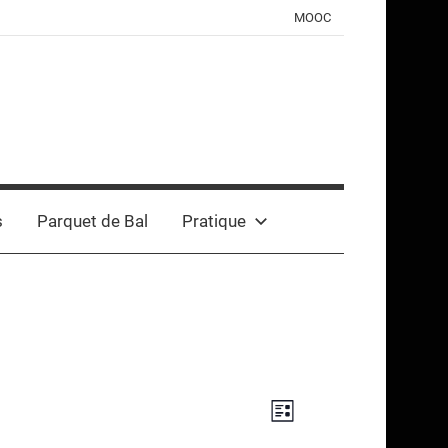
MOOC
s
Parquet de Bal
Pratique
Navigation
Navigation
Liste
de