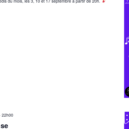
redis du mois, les 3, 10 et 17 septembre à partir de 20h.
-
22h00
nse