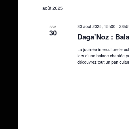
une
août 2025
date.
30 août 2025, 15h00
-
23h5
SAM
30
Daga’Noz : Bala
La journée interculturelle es
lors d'une balade chantée po
découvrez tout un pan cultu