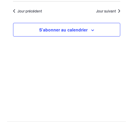
Sélectionnez
de
par
une
vues
Jour précédent
Jour suivant
consu
date.
Évèn
S’abonner au calendrier