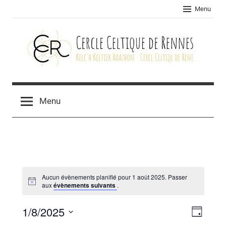
Skip
Menu
to
content
Cercle
celtique
Menu
de
Rennes
Aucun évènements planifié pour 1 août 2025. Passer
aux
évènements suivants
.
1/8/2025
Navig
Navig
Jour