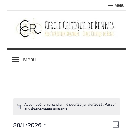
Skip
Menu
to
content
Cercle
celtique
Menu
de
Rennes
Aucun évènements planifié pour 20 janvier 2026. Passer
aux
évènements suivants
.
20/1/2026
Navig
Navig
Jour