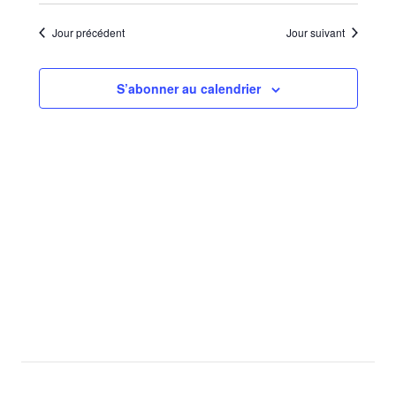
Sélectionnez
de
par
une
vues
Jour précédent
Jour suivant
consu
date.
Évèn
S’abonner au calendrier