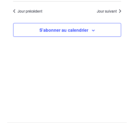
Sélectionnez
de
par
une
vues
Jour précédent
Jour suivant
consu
date.
Évèn
S’abonner au calendrier