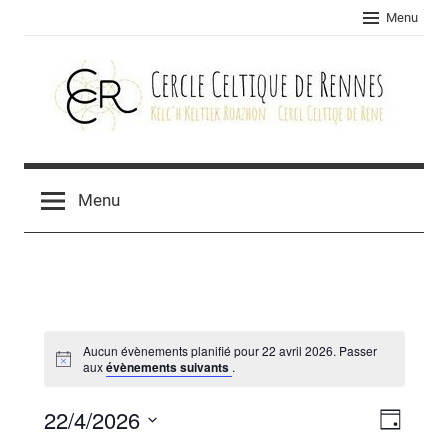
Skip
Menu
to
content
Cercle
celtique
Menu
de
Rennes
Aucun évènements planifié pour 22 avril 2026. Passer
aux
évènements suivants
.
22/4/2026
Navig
Navig
Jour