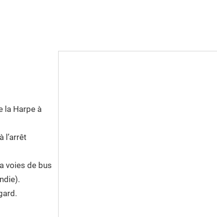
e la Harpe à
 l’arrêt
la voies de bus
ndie).
gard.