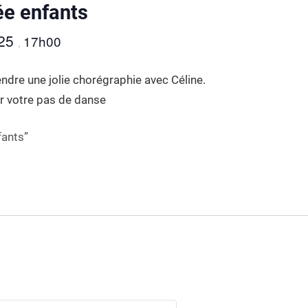
ée enfants
025
17h00
,
ndre une jolie chorégraphie avec Céline.
er votre pas de danse
fants”