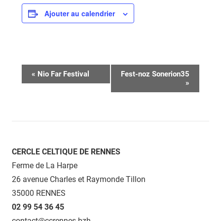
Ajouter au calendrier
Navigation
«
Nio Far Festival
Fest-noz Sonerion35
»
Évènement
CERCLE CELTIQUE DE RENNES
Ferme de La Harpe
26 avenue Charles et Raymonde Tillon
35000 RENNES
02 99 54 36 45
contact@ccrennes.bzh