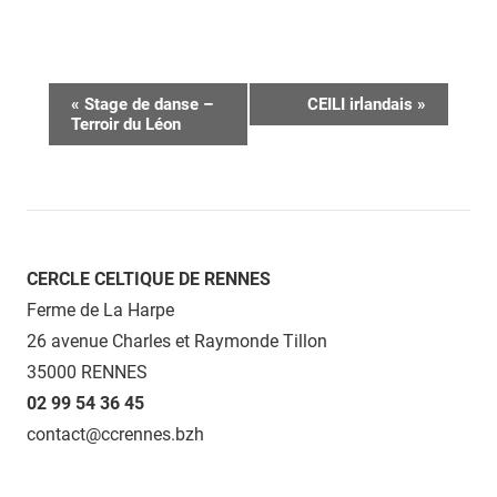
Navigation
«
Stage de danse –
CEILI irlandais
»
Terroir du Léon
Évènement
CERCLE CELTIQUE DE RENNES
Ferme de La Harpe
26 avenue Charles et Raymonde Tillon
35000 RENNES
02 99 54 36 45
contact@ccrennes.bzh