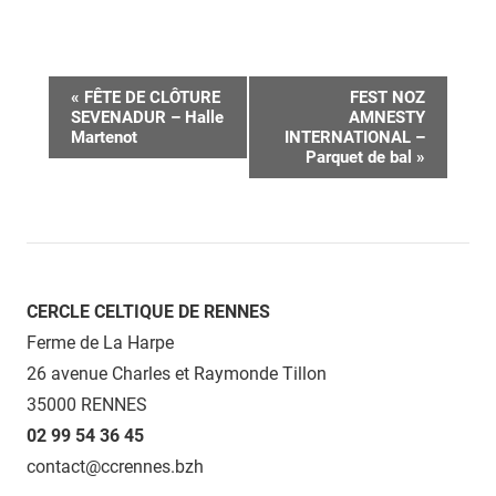
Navigation
«
FÊTE DE CLÔTURE
FEST NOZ
SEVENADUR – Halle
AMNESTY
Évènement
Martenot
INTERNATIONAL –
Parquet de bal
»
CERCLE CELTIQUE DE RENNES
Ferme de La Harpe
26 avenue Charles et Raymonde Tillon
35000 RENNES
02 99 54 36 45
contact@ccrennes.bzh