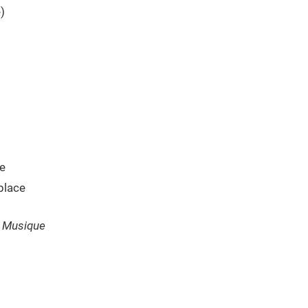
)
ce
place
l Musique