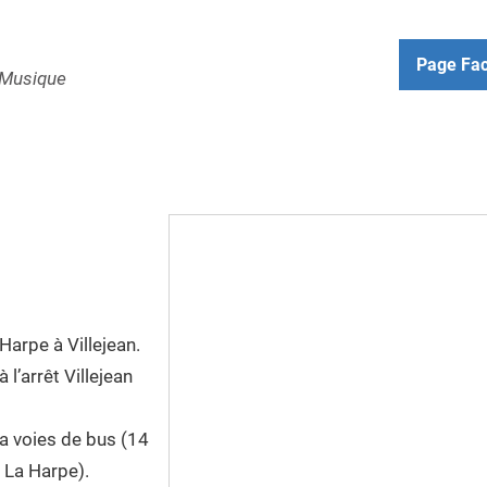
Page Fa
l Musique
Harpe à Villejean.
 l’arrêt Villejean
la voies de bus (14
 La Harpe).