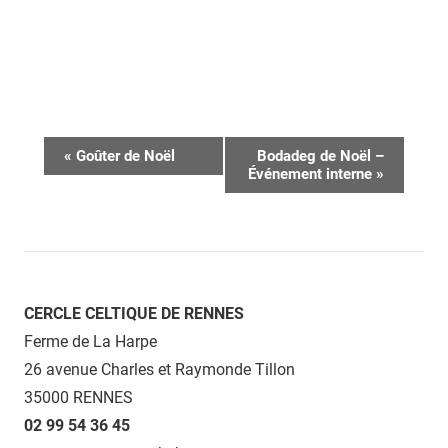
Navigation
«
Goûter de Noël
Bodadeg de Noël –
Événement interne
»
Évènement
CERCLE CELTIQUE DE RENNES
Ferme de La Harpe
26 avenue Charles et Raymonde Tillon
35000 RENNES
02 99 54 36 45