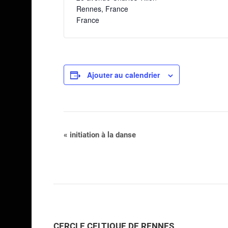
Rennes
,
France
France
Ajouter au calendrier
Navigation
«
initiation à la danse
Évènement
CERCLE CELTIQUE DE RENNES