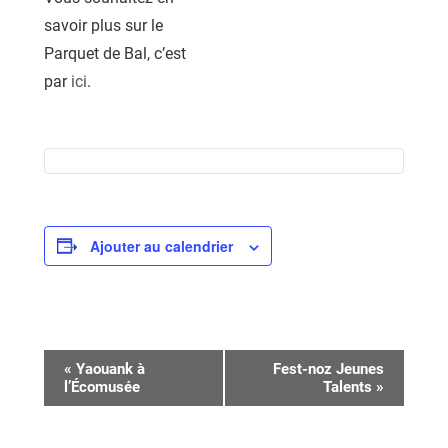
savoir plus sur le
Parquet de Bal, c’est
par
ici
.
Ajouter au calendrier
Navigation
«
Yaouank à
Fest-noz Jeunes
l’Écomusée
Talents
»
Évènement