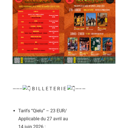
——–
B I L L E T E R I E
—–—
Tarifs “Qielu” – 23 EUR/
Applicable du 27 avril au
14 juin 2026 :