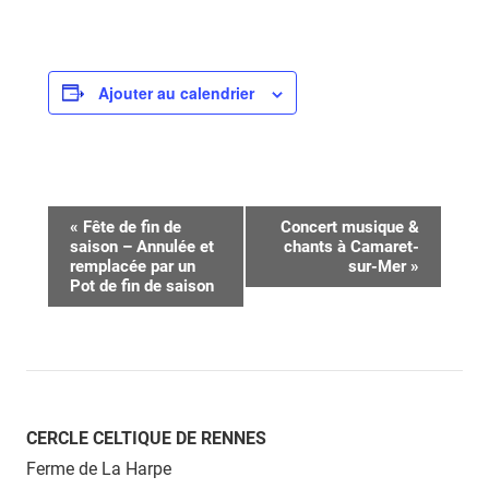
Ajouter au calendrier
Navigation
«
Fête de fin de
Concert musique &
saison – Annulée et
chants à Camaret-
Évènement
remplacée par un
sur-Mer
»
Pot de fin de saison
CERCLE CELTIQUE DE RENNES
Ferme de La Harpe