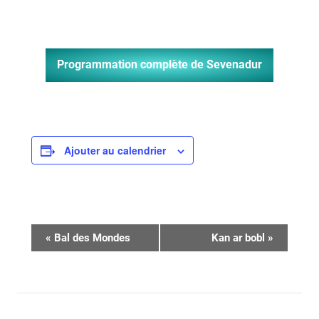
Programmation complète de Sevenadur
Ajouter au calendrier
Navigation
«
Bal des Mondes
Kan ar bobl
»
Évènement