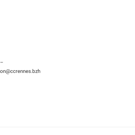
–
tion@ccrennes.bzh