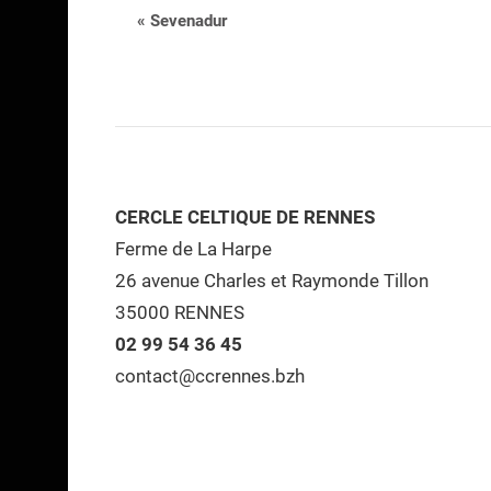
Navigation
«
Sevenadur
Évènement
CERCLE CELTIQUE DE RENNES
Ferme de La Harpe
26 avenue Charles et Raymonde Tillon
35000 RENNES
02 99 54 36 45
contact@ccrennes.bzh