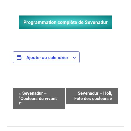
Programmation complète de Sevenadur
Ajouter au calendrier
Navigation
«
Sevenadur –
Sevenadur – Holi,
“Couleurs du vivant
Fête des couleurs
»
Évènement
!”