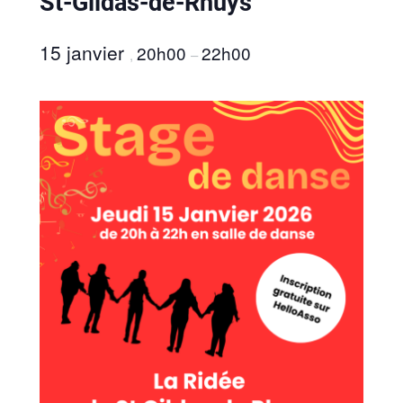
St-Gildas-de-Rhuys
15 janvier
20h00
22h00
,
–