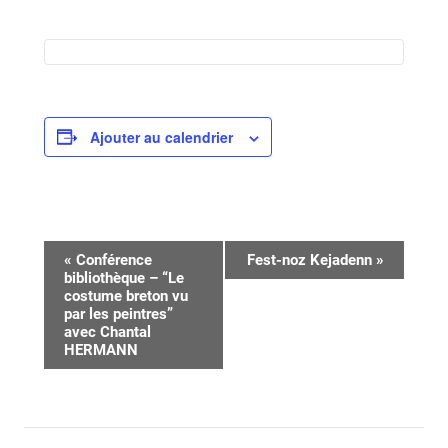
Ajouter au calendrier
Navigation
«
Conférence
Fest-noz Kejadenn
»
bibliothèque – “Le
Évènement
costume breton vu
par les peintres”
avec Chantal
HERMANN