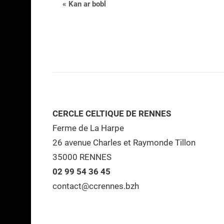
Navigation
«
Kan ar bobl
Évènement
CERCLE CELTIQUE DE RENNES
Ferme de La Harpe
26 avenue Charles et Raymonde Tillon
35000 RENNES
02 99 54 36 45
contact@ccrennes.bzh